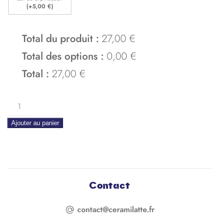
(+
5,00
€
)
Total du produit :
27,00 €
Total des options :
0,00 €
Total :
27,00 €
quantite
de
Ajouter au panier
Tasse
Popi
Contact
contact@ceramilatte.fr