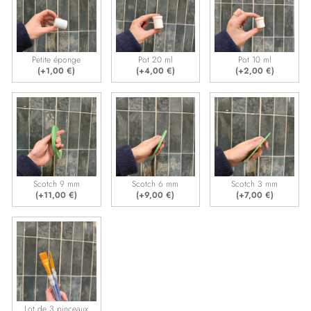
Petite éponge
Pot 20 ml
Pot 10 ml
(+
1,00
€
)
(+
4,00
€
)
(+
2,00
€
)
Scotch 9 mm
Scotch 6 mm
Scotch 3 mm
(+
11,00
€
)
(+
9,00
€
)
(+
7,00
€
)
Lot de 3 pinceaux