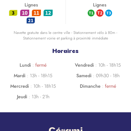
Lignes
Lignes
Navette gratuite dans le centre ville - Stationnement vélo à 80m -
Stationnement voirie et parking à proximité immédiate
Horaires
Lundi
:
fermé
Vendredi
:
10h - 18h15
Mardi
:
13h - 18h15
Samedi
:
09h30 - 18h
Mercredi
:
10h - 18h15
Dimanche
:
fermé
Jeudi
:
13h - 21h