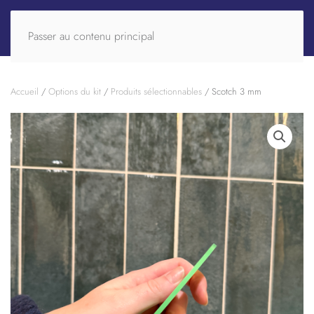
Passer au contenu principal
Accueil
/
Options du kit
/
Produits sélectionnables
/ Scotch 3 mm