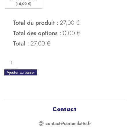
(+
5,00
€
)
Total du produit :
27,00 €
Total des options :
0,00 €
Total :
27,00 €
quantite
de
Ajouter au panier
Pichet
Nathalie
Contact
contact@ceramilatte.fr