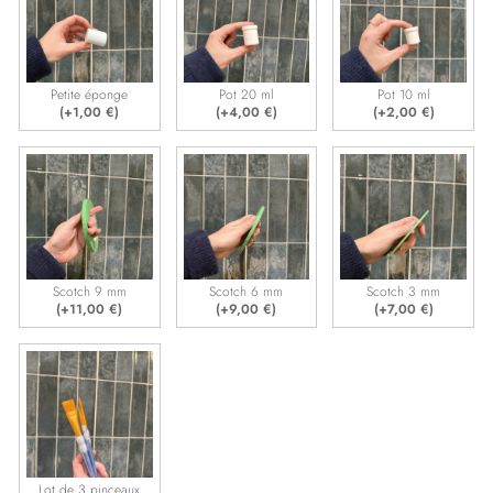
Petite éponge
Pot 20 ml
Pot 10 ml
(+
1,00
€
)
(+
4,00
€
)
(+
2,00
€
)
Scotch 9 mm
Scotch 6 mm
Scotch 3 mm
(+
11,00
€
)
(+
9,00
€
)
(+
7,00
€
)
Lot de 3 pinceaux