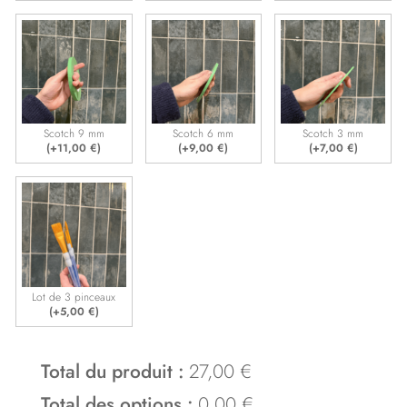
Scotch 9 mm
Scotch 6 mm
Scotch 3 mm
(+
11,00
€
)
(+
9,00
€
)
(+
7,00
€
)
Lot de 3 pinceaux
(+
5,00
€
)
Total du produit :
27,00 €
Total des options :
0,00 €