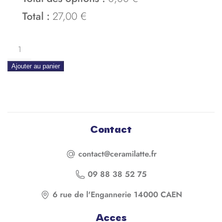
Total :
27,00 €
quantite
de
Ajouter au panier
Cache
éponge
Jules
Contact
contact@ceramilatte.fr
09 88 38 52 75
6 rue de l'Engannerie 14000 CAEN
Acces