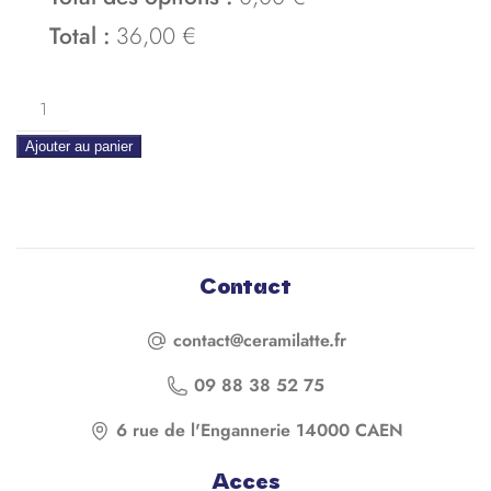
Total :
36,00 €
quantite
de
Ajouter au panier
Beurrier
Marion
Contact
contact@ceramilatte.fr
09 88 38 52 75
6 rue de l'Engannerie 14000 CAEN
Acces