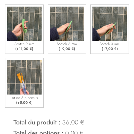
Scotch 9 mm
Scotch 6 mm
Scotch 3 mm
(+
11,00
€
)
(+
9,00
€
)
(+
7,00
€
)
Lot de 3 pinceaux
(+
5,00
€
)
Total du produit :
36,00 €
Total des options :
0,00 €