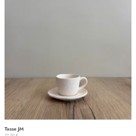
Tasse JM
22,50
€