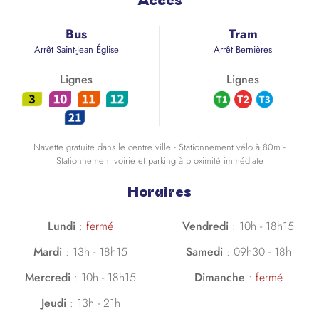
Acces
Bus
Tram
Arrêt Saint-Jean Église
Arrêt Bernières
Lignes
Lignes
Navette gratuite dans le centre ville - Stationnement vélo à 80m -
Stationnement voirie et parking à proximité immédiate
Horaires
Lundi
:
fermé
Vendredi
:
10h - 18h15
Mardi
:
13h - 18h15
Samedi
:
09h30 - 18h
Mercredi
:
10h - 18h15
Dimanche
:
fermé
Jeudi
:
13h - 21h