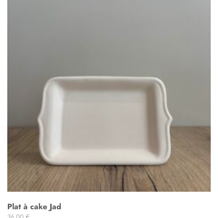
Plat à cake Jad
36,00
€